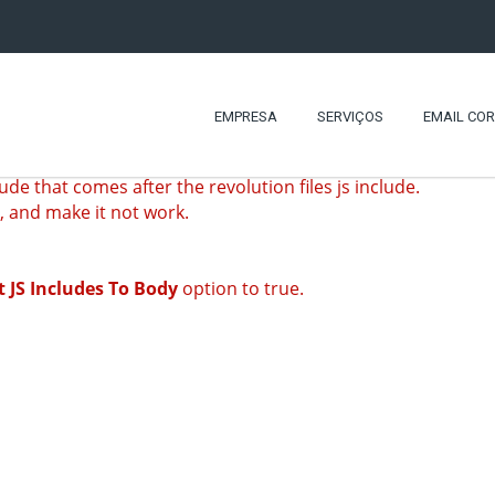
EMPRESA
SERVIÇOS
EMAIL CO
ude that comes after the revolution files js include.
s, and make it not work.
t JS Includes To Body
option to true.