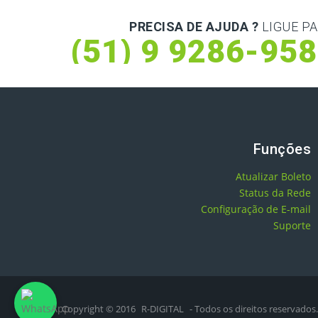
PRECISA DE AJUDA ?
LIGUE PA
(51) 9 9286-95
Funções
Atualizar Boleto
Status da Rede
Configuração de E-mail
Suporte
Copyright © 2016
R-DIGITAL
- Todos os direitos reservados.