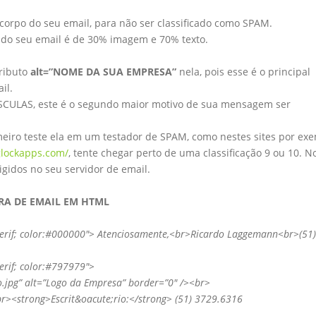
corpo do seu email, para não ser classificado como SPAM.
do seu email é de 30% imagem e 70% texto.
ributo
alt=”NOME DA SUA EMPRESA”
nela, pois esse é o principal
il.
CULAS, este é o segundo maior motivo de sua mensagem ser
meiro teste ela em um testador de SPAM, como nestes sites por ex
glockapps.com/
, tente chegar perto de uma classificação 9 ou 10. N
gidos no seu servidor de email.
RA DE EMAIL EM HTML
ns-serif; color:#000000″> Atenciosamente,<br>Ricardo Laggemann<br>(51)
serif; color:#797979″>
pg” alt=”Logo da Empresa” border=”0″ /><br>
<strong>Escrit&oacute;rio:</strong> (51) 3729.6316