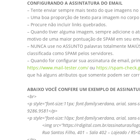
CONFIGURANDO A ASSINTATURA DO EMAIL
– Tente enviar sempre mais texto do que imagens no 
– Uma boa proporção de texto para imagem no corpo 
– Procure não incluir links quebrados.
– Quando tiver alguma imagem, sempre adicione o at
motivo de uma maior pontuação de SPAM em seu ema
– NUNCA use no ASSUNTO palavras totalmente MAIÚS
classificada como SPAM pelos servidores.
– Quando for configurar sua assinatura de email, pri
https://www.mail-tester.com/
ou
https://spam-check.
que há alguns atributos que somente podem ser corri
ABAIXO VOCÊ CONFERE UM EXEMPLO DE ASSINATU
<br>
<p style=”font-size:11px; font-family:verdana, arial, sa
9286.9581</p>
<p style=”font-size:10px; font-family:verdana, arial, sans-
<img src=”https://rdigital.com.br/assinaturas/logo.j
Rua Santos Filho, 401 – Sala 402 – Lajeado / RS<br>
</p>