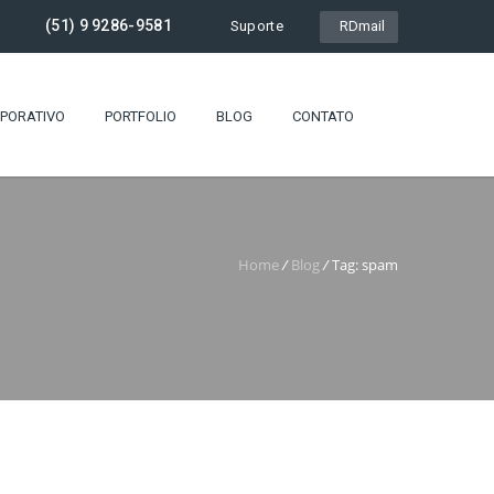
(51) 9 9286-9581
Suporte
RDmail
RPORATIVO
PORTFOLIO
BLOG
CONTATO
Home
/
Blog
/
Tag: spam