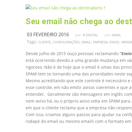
Seu email não chega ao dest
03 FEVEREIRO 2016
por:
em:
R-DIGITAL
EMAIL
Tags:
,
,
,
,
,
CLIENTE
CONFIGURAÇÕES
EMAIL
EMPRESA
ENVIO
MENS
Desde julho de 2015 ouço pessoas reclamando
“
Envio
está ocorrendo devido a uma grande mudança em vário
rigoroso. Não é de hoje que o email é umas das princ
SPAM tem se tornando uma das prioridades neste se
Mesmo acreditando que este controle é necessário e
esse controle, em não emitir avisos coerentes e que
entender. Geralmente são mensagens em inglês com u
nem aviso há, ou o próprio aviso volta em SPAM para a
em que o cliente reclama que a empresa não respond
Com isso, criamos alguns passos para ajudar na conf
rodapé do email ou mesmo emails com o formato em 