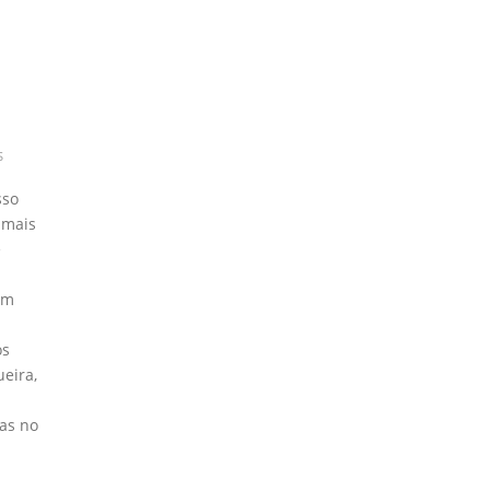
S
isso
 mais
e
am
os
ueira,
as no