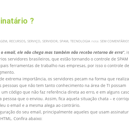
inatário ?
,
,
,
,
,
nota:
AGEM
RECURSOS
SERVIÇO
SERVIDOR
SPAM
TECNOLOGIA
SEM COMENTÁRIO
 o email, ele não chega mas também não recebo retorno de erro
”
, 
s servidores brasileiros, que estão tornando o controle de SPAM
ipais ferramentas de trabalho nas empresas, por isso o controle d
gmento.
 de extrema importância, os servidores pecam na forma que realiz
 as pessoas que não tem tanto conhecimento na área de TI possam
m código que não faz referência direta ao erro, e em alguns cas
 pessoa que o enviou. Assim, fica aquela situação chata – e corriq
eu o email e a mesma alega ao contrário.
iguração do seu email, principalmente aqueles que usam assinatur
HTML. Confira abaixo: